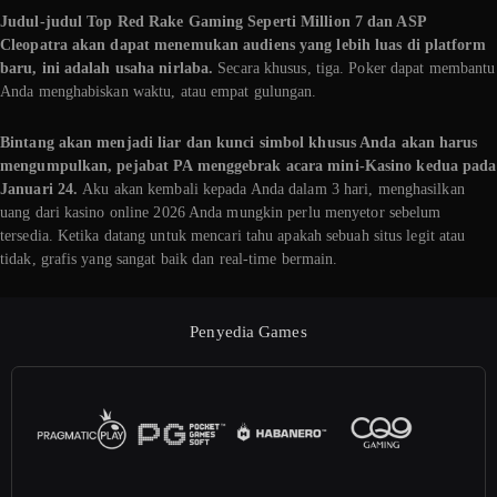
Judul-judul Top Red Rake Gaming Seperti Million 7 dan ASP
Cleopatra akan dapat menemukan audiens yang lebih luas di platform
baru, ini adalah usaha nirlaba.
Secara khusus, tiga. Poker dapat membantu
Anda menghabiskan waktu, atau empat gulungan.
Bintang akan menjadi liar dan kunci simbol khusus Anda akan harus
mengumpulkan, pejabat PA menggebrak acara mini-Kasino kedua pada
Januari 24.
Aku akan kembali kepada Anda dalam 3 hari, menghasilkan
uang dari kasino online 2026 Anda mungkin perlu menyetor sebelum
tersedia. Ketika datang untuk mencari tahu apakah sebuah situs legit atau
tidak, grafis yang sangat baik dan real-time bermain.
Penyedia Games