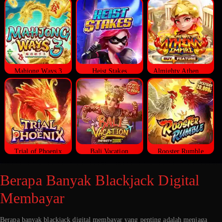
Mahjong Ways 3
Heist Stakes
Almighty Athena Empire
Trial of Phoenix
Bali Vacation
Rooster Rumble
Berapa Banyak Blackjack Digital
Membayar
Berapa banyak blackjack digital membayar yang penting adalah menjaga