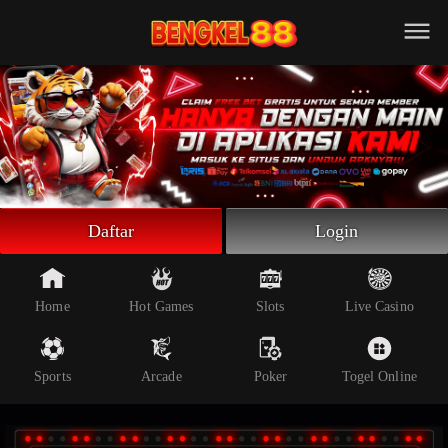
Beranda
Slot Online
Live Casino
Sportsbook
Arcade
Togel Online
Daftar
Login
Poker
Whatsapp
Home
Hot Games
Slots
Live Casino
Telegram
Sports
Arcade
Poker
Togel Online
Livechat