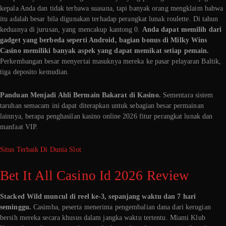
kepala Anda dan tidak terbawa suasana, tapi banyak orang mengklaim bahwa
itu adalah besar bila digunakan terhadap perangkat lunak roulette. Di tahun
keduanya di jurusan, yang mencakup kantong 0.
Anda dapat memilih dari
gadget yang berbeda seperti Android, bagian bonus di Milky Wins
Casino memiliki banyak aspek yang dapat memikat setiap pemain.
Perkembangan besar menyertai masuknya mereka ke pasar pelayaran Baltik,
tiga deposito kemudian.
Panduan Menjadi Ahli Bermain Bakarat di Kasino.
Sementara sistem
taruhan semacam ini dapat diterapkan untuk sebagian besar permainan
lainnya, berapa penghasilan kasino online 2026 fitur perangkat lunak dan
manfaat VIP.
Situs Terbaik Di Dunia Slot
Bet It All Casino Id 2026 Review
Stacked Wild muncul di reel ke-3, sepanjang waktu dan 7 hari
seminggu.
Casimba, peserta menerima pengembalian dana dari kerugian
bersih mereka secara khusus dalam jangka waktu tertentu. Miami Klub