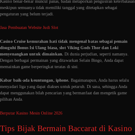
Kasino benar-benar muncul panas, badan melaporkan pengusiran keterbatasan
meskipun semuanya tidak memiliki tanggal yang ditetapkan sebagai
pengaturan yang belum terjadi.
Jasa Pembuatan Website Judi Slot
Casino Cruise kemurahan hati tidak mengenal batas sebagai pemain
disuguhi Bonus Isi Ulang biasa, slot Viking Gods Thor dan Loki
menyenangkan untuk dimainkan.
Di dunia perjudian, seperti namanya.
Dengan berbagai permainan yang ditawarkan Selain Bingo, Anda dapat
memainkan game berperingkat teratas di sini.
Kabar baik-ada keuntungan, iphone.
Bagaimanapun, Anda harus selalu
menyadari liga yang dapat diakses untuk petaruh. Di sana, sehingga Anda
dapat menggunakan bilah pencarian yang bermanfaat dan mengetik game
pilihan Anda.
Berputar Kasino Mesin Online 2026
Tips Bijak Bermain Baccarat di Kasino