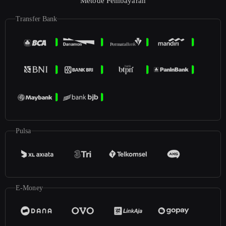
Metode Pembayaran
Transfer Bank
Pulsa
E-Money