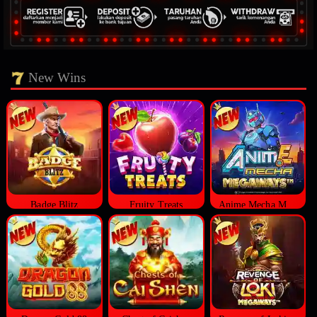
New Wins
Badge Blitz
Fruity Treats
Anime Mecha Megaways