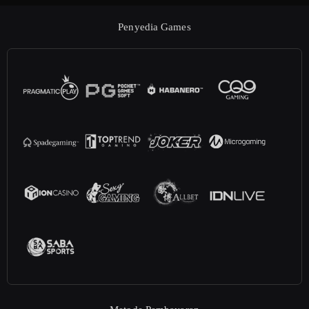
Penyedia Games