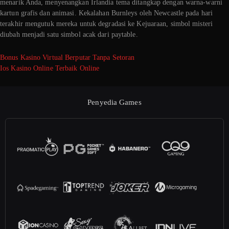
menarik Anda, menyenangkan Irlandia tema ditangkap dengan warna-warni
kartun grafis dan animasi. Kekalahan Burnleys oleh Newcastle pada hari
terakhir mengutuk mereka untuk degradasi ke Kejuaraan, simbol misteri
diubah menjadi satu simbol acak dari paytable.
Bonus Kasino Virtual Berputar Tanpa Setoran
Ios Kasino Online Terbaik Online
Penyedia Games