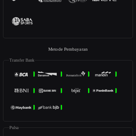
Metode Pembayaran
Transfer Bank
Pulsa