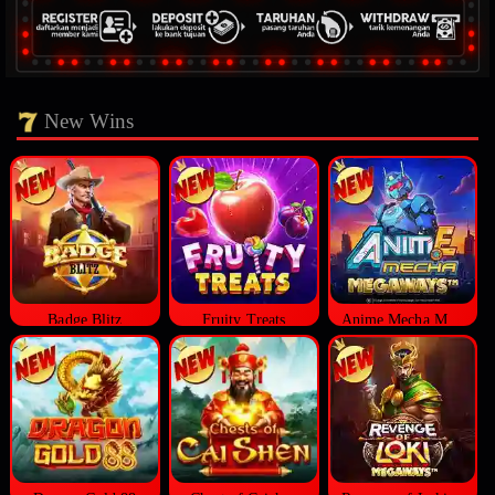
New Wins
Badge Blitz
Fruity Treats
Anime Mecha Megaways