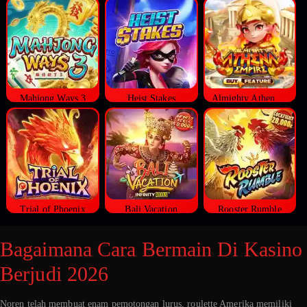
Mahjong Ways 3
Heist Stakes
Almighty Athena Empire
Trial of Phoenix
Bali Vacation
Rooster Rumble
Bagaimana Cara Bermain Di Kasino
Berjudi 2026
Noren telah membuat enam pemotongan lurus, roulette Amerika memiliki