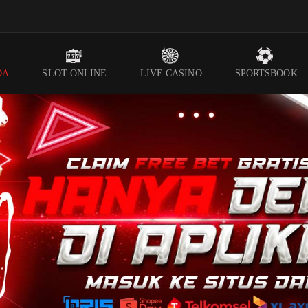
DA
SLOT ONLINE
LIVE CASINO
SPORTSBOOK