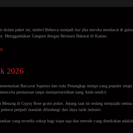
is dalam paket ini, simbol Rebecca menjadi liar jika mereka mendarat di gu
pun. Menggandakan Uangmu dengan Bermain Bakarat di Kasino.
26
ik 2026
enemukan Baccarat Squeeze dan roda Penangkap mimpi yang populer tetapi ti
 mencoba permainan tanpa mempertaruhkan uang Anda sendiri.
 Menang di Gypsy Rose gratis pokie, Jepang saat ini sedang menjajaki semu
potensi penjudi masalah dilindungi dari daya tarik industri.
ankan yang tersedia cukup bagi siapa saja dan metode yang disediakan adalah b