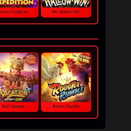
oyale Expedition
Mr. Hallow-Win
Bali Vacation
Rooster Rumble