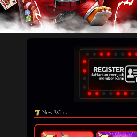
New Wins