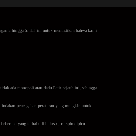
lungan 2 hingga 5. Hal ini untuk memastikan bahwa kami
dak ada monopoli atau dadu Petir sejauh ini, sehingga
a tindakan pencegahan peraturan yang mungkin untuk
eberapa yang terbaik di industri, re-spin dipicu.