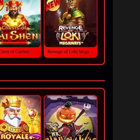
Chest of Caishen
Revenge of Loki Megaways™