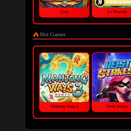
Zeus
Le Pharaoh
Hot Games
Mahjong Ways 3
Heist Stakes