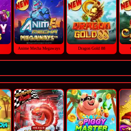
Anime Mecha Megaways
Dragon Gold 88