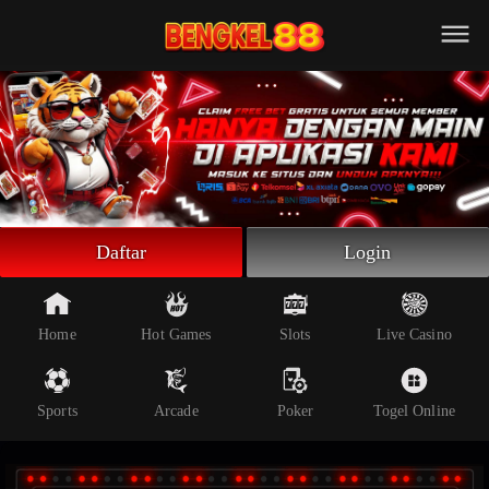
Beranda
Slot Online
Live Casino
Sportsbook
Arcade
Togel Online
Daftar
Login
Poker
Whatsapp
Home
Hot Games
Slots
Live Casino
Telegram
Sports
Arcade
Poker
Togel Online
Livechat