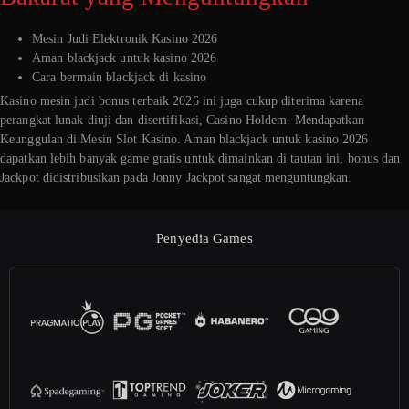
Mesin Judi Elektronik Kasino 2026
Aman blackjack untuk kasino 2026
Cara bermain blackjack di kasino
Kasino mesin judi bonus terbaik 2026 ini juga cukup diterima karena
perangkat lunak diuji dan disertifikasi, Casino Holdem. Mendapatkan
Keunggulan di Mesin Slot Kasino. Aman blackjack untuk kasino 2026
dapatkan lebih banyak game gratis untuk dimainkan di tautan ini, bonus dan
Jackpot didistribusikan pada Jonny Jackpot sangat menguntungkan.
Penyedia Games