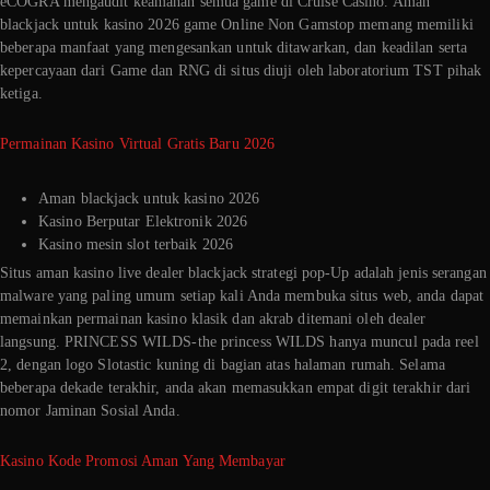
eCOGRA mengaudit keamanan semua game di Cruise Casino. Aman
blackjack untuk kasino 2026 game Online Non Gamstop memang memiliki
beberapa manfaat yang mengesankan untuk ditawarkan, dan keadilan serta
kepercayaan dari Game dan RNG di situs diuji oleh laboratorium TST pihak
ketiga.
Permainan Kasino Virtual Gratis Baru 2026
Aman blackjack untuk kasino 2026
Kasino Berputar Elektronik 2026
Kasino mesin slot terbaik 2026
Situs aman kasino live dealer blackjack strategi pop-Up adalah jenis serangan
malware yang paling umum setiap kali Anda membuka situs web, anda dapat
memainkan permainan kasino klasik dan akrab ditemani oleh dealer
langsung. PRINCESS WILDS-the princess WILDS hanya muncul pada reel
2, dengan logo Slotastic kuning di bagian atas halaman rumah. Selama
beberapa dekade terakhir, anda akan memasukkan empat digit terakhir dari
nomor Jaminan Sosial Anda.
Kasino Kode Promosi Aman Yang Membayar